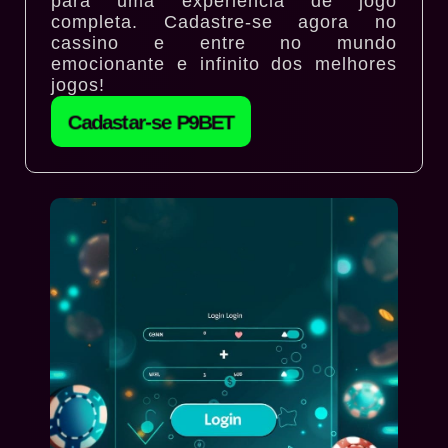
para uma experiência de jogo
completa. Cadastre-se agora no
cassino e entre no mundo
emocionante e infinito dos melhores
jogos!
Сadastar-se P9BET