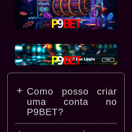
+
Como posso criar
uma conta no
P9BET?