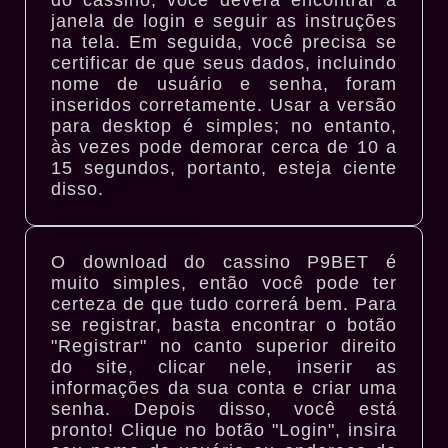
do cassino, você deverá encontrar a
janela de login e seguir as instruções
na tela. Em seguida, você precisa se
certificar de que seus dados, incluindo
nome de usuário e senha, foram
inseridos corretamente. Usar a versão
para desktop é simples; no entanto,
às vezes pode demorar cerca de 10 a
15 segundos, portanto, esteja ciente
disso.
O download do cassino P9BET é
muito simples, então você pode ter
certeza de que tudo correrá bem. Para
se registrar, basta encontrar o botão
"Registrar" no canto superior direito
do site, clicar nele, inserir as
informações da sua conta e criar uma
senha. Depois disso, você está
pronto! Clique no botão "Login", insira