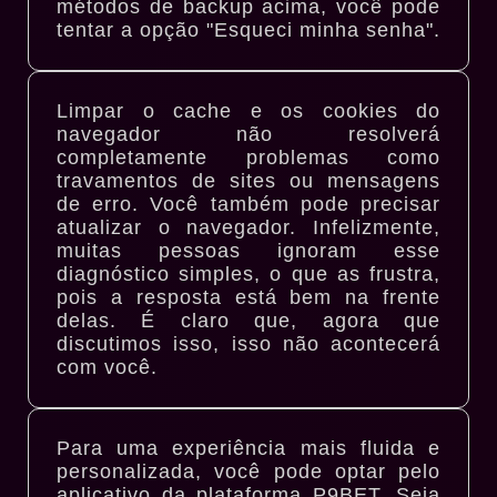
métodos de backup acima, você pode
tentar a opção "Esqueci minha senha".
Limpar o cache e os cookies do
navegador não resolverá
completamente problemas como
travamentos de sites ou mensagens
de erro. Você também pode precisar
atualizar o navegador. Infelizmente,
muitas pessoas ignoram esse
diagnóstico simples, o que as frustra,
pois a resposta está bem na frente
delas. É claro que, agora que
discutimos isso, isso não acontecerá
com você.
Para uma experiência mais fluida e
personalizada, você pode optar pelo
aplicativo da plataforma P9BET. Seja