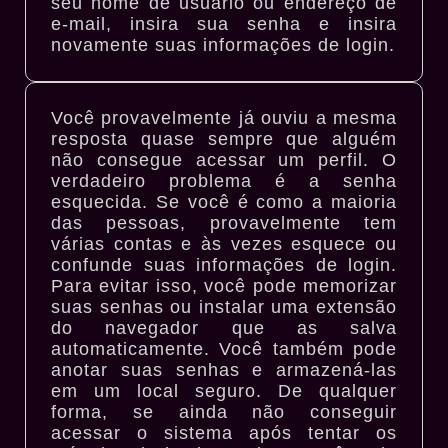
seu nome de usuário ou endereço de
e-mail, insira sua senha e insira
novamente suas informações de login.
Você provavelmente já ouviu a mesma
resposta quase sempre que alguém
não consegue acessar um perfil. O
verdadeiro problema é a senha
esquecida. Se você é como a maioria
das pessoas, provavelmente tem
várias contas e às vezes esquece ou
confunde suas informações de login.
Para evitar isso, você pode memorizar
suas senhas ou instalar uma extensão
do navegador que as salva
automaticamente. Você também pode
anotar suas senhas e armazená-las
em um local seguro. De qualquer
forma, se ainda não conseguir
acessar o sistema após tentar os