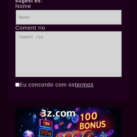
sugest es:
Nome
Coment rio
Eu concordo com os
termos