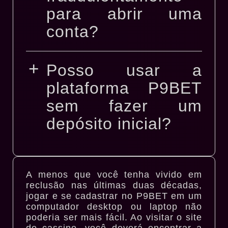
para abrir uma
conta?
+
Posso usar a
plataforma P9BET
sem fazer um
depósito inicial?
A menos que você tenha vivido em
reclusão nas últimas duas décadas,
jogar e se cadastrar no
P9BET
em um
computador desktop ou laptop não
poderia ser mais fácil. Ao visitar o site