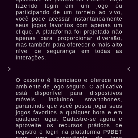
fazendo login em um jogo ou
participando de um torneio ao vivo,
você pode acessar instantaneamente
seus jogos favoritos com apenas um
clique. A plataforma foi projetada não
apenas para proporcionar diversão,
mas também para oferecer o mais alto
nível de segurança em todas as
interações.
O cassino é licenciado e oferece um
ambiente de jogo seguro. O aplicativo
está disponível para dispositivos
móveis, incluindo smartphones,
garantindo que você possa jogar seus
jogos favoritos a qualquer hora e em
qualquer lugar. Cadastre-se agora e
aproveite os recursos práticos de
registro e login na plataforma P9BET