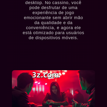
desktop. No cassino, você
pode desfrutar de uma
experiência de jogo
emocionante sem abrir mão
da qualidade e da
conveniência, e agora ele
está otimizado para usuários
de dispositivos móveis.