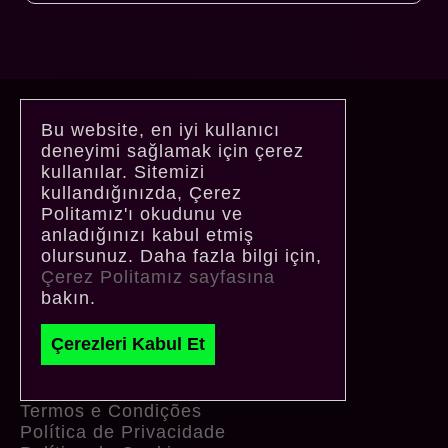
Bu website, en iyi kullanıcı
deneyimi sağlamak için çerez
kullanılar. Sitemizi
kullandığınızda, Çerez
Politamız'ı okudunu ve
anladığınızı kabul etmiş
olursunuz. Daha fazla bilgi için,
Çerez Politamız sayfasına
bakın.
Çerezleri Kabul Et
Termos e Condições
Política de Privacidade